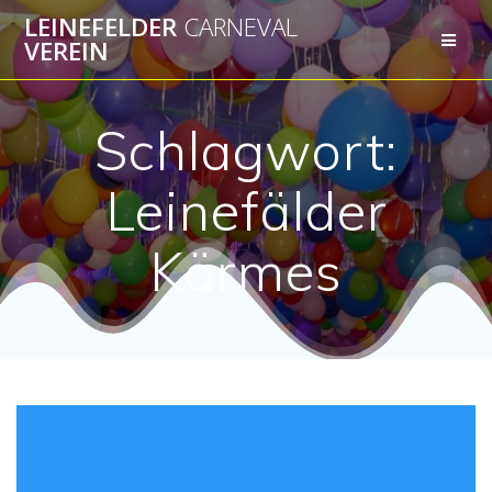
Zum
LEINEFELDER
CARNEVAL
Inhalt
VEREIN
springen
Schlagwort:
Leinefälder
Kärmes