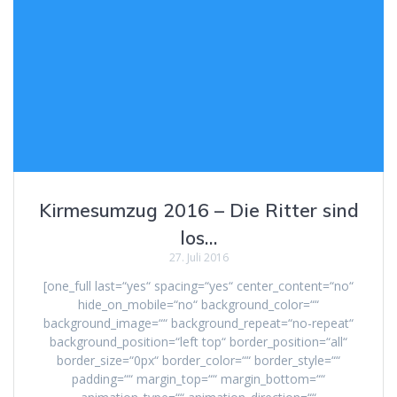
Kirmesumzug 2016 – Die Ritter sind
los…
27. Juli 2016
[one_full last=“yes“ spacing=“yes“ center_content=“no“
hide_on_mobile=“no“ background_color=““
background_image=““ background_repeat=“no-repeat“
background_position=“left top“ border_position=“all“
border_size=“0px“ border_color=““ border_style=““
padding=““ margin_top=““ margin_bottom=““